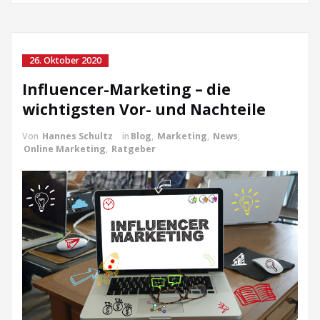
26. Oktober 2020
Influencer-Marketing – die
wichtigsten Vor- und Nachteile
Von
Hannes Schultz
in
Blog
,
Marketing
,
News
,
Online Marketing
,
Ratgeber