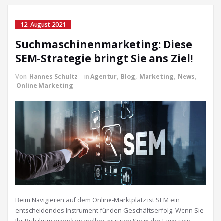
12. August 2021
Suchmaschinenmarketing: Diese
SEM-Strategie bringt Sie ans Ziel!
Von
Hannes Schultz
in
Agentur
,
Blog
,
Marketing
,
News
,
Online Marketing
Beim Navigieren auf dem Online-Marktplatz ist SEM ein
entscheidendes Instrument für den Geschäftserfolg. Wenn Sie
Ihr Publikum erreichen wollen, müssen Sie in der Lage sein,