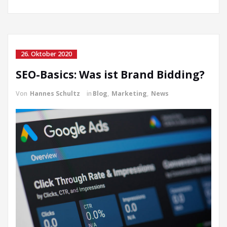
26. Oktober 2020
SEO-Basics: Was ist Brand Bidding?
Von
Hannes Schultz
in
Blog
,
Marketing
,
News