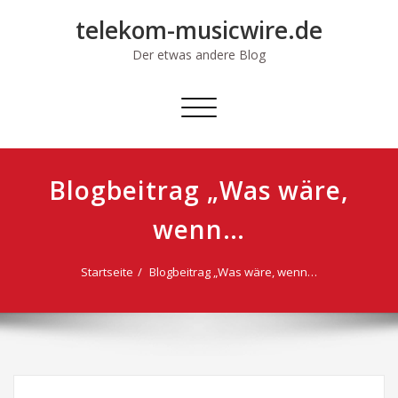
Skip
telekom-musicwire.de
to
content
Der etwas andere Blog
Schalte
Navigation
Blogbeitrag „Was wäre,
wenn…
Startseite
Blogbeitrag „Was wäre, wenn…