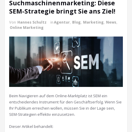
Suchmaschinenmarketing: Diese
SEM-Strategie bringt Sie ans Ziel!
Von
Hannes Schultz
in
Agentur
,
Blog
,
Marketing
,
News
,
Online Marketing
Beim Navigieren auf dem Online-Marktplatz ist SEM ein
entscheidendes Instrument für den Geschäftserfolg. Wenn Sie
Ihr Publikum erreichen wollen, müssen Sie in der Lage sein,
SEM-Strategien effektiv einzusetzen.
Dieser Artikel behandelt: